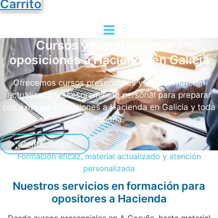
Carrito
Cursos y materiales para
oposiciones a Hacienda en Galicia
Ofrecemos cursos presenciales y online, material
actualizado y asesoramiento personal para preparar
con éxito las oposiciones a Hacienda en Galicia y toda
España.
¡Contáctanos!
Formación eficaz, material actualizado y atención
personalizada
Nuestros servicios en formación para
opositores a Hacienda
Desde cursos presenciales en A Coruña, hasta material